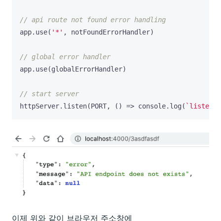
app
.
use
(
'*'
,
notFoundErrorHandler
)
app
.
use
(
globalErrorHandler
)
httpServer
.
listen
(
PORT
,
()
=>
console
.
log
(
`listenin
이제 위와 같이 브라우저 주소창에