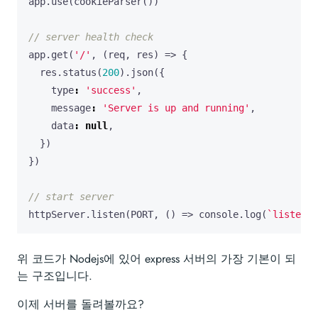
app
.
use
(
cookieParser
())
app
.
get
(
'/'
,
(
req
,
res
)
=>
{
res
.
status
(
200
).
json
({
type
:
'success'
,
message
:
'Server is up and running'
,
data
:
null
,
})
})
httpServer
.
listen
(
PORT
,
()
=>
console
.
log
(
`listenin
위 코드가 Nodejs에 있어 express 서버의 가장 기본이 되
는 구조입니다.
이제 서버를 돌려볼까요?