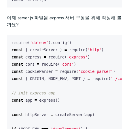
이제 server.js 파일을 express 서버 구동을 위해 작성해 볼
까요?
require
(
'dotenv'
).
config
()
const
{
createServer
}
=
require
(
'http'
)
const
express
=
require
(
'express'
)
const
cors
=
require
(
'cors'
)
const
cookieParser
=
require
(
'cookie-parser'
)
const
{
ORIGIN
,
NODE_ENV
,
PORT
}
=
require
(
'./confi
const
app
=
express
()
const
httpServer
=
createServer
(
app
)