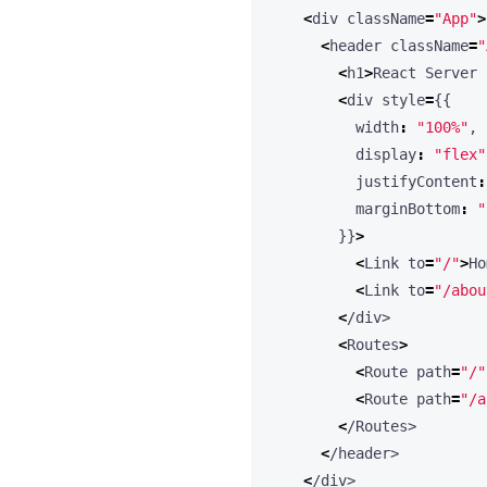
<
div
className
=
"App"
>
<
header
className
=
"
<
h1
>
React
Server
<
div
style
=
{{
width
:
"100%"
,
display
:
"flex"
justifyContent
:
marginBottom
:
"
}}
>
<
Link
to
=
"/"
>
Ho
<
Link
to
=
"/abou
<
/div>
<
Routes
>
<
Route
path
=
"/"
<
Route
path
=
"/a
<
/Routes>
<
/header>
<
/div>