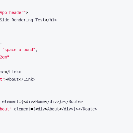
App-header"
>
Side
Rendering
Test
<
/h1>
,
"space-around"
,
2em"
me
<
/Link>
t"
>
About
<
/Link>
element
=
{
<
div
>
Home
<
/div>}></Route>
bout"
element
=
{
<
div
>
About
<
/div>}></Route>