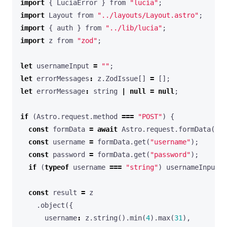
import
{
LuciaError
}
from
"lucia"
;
import
Layout
from
"../layouts/Layout.astro"
;
import
{
auth
}
from
"../lib/lucia"
;
import
z
from
"zod"
;
let
usernameInput
=
""
;
let
errorMessages
:
z
.
ZodIssue
[]
=
[];
let
errorMessage
:
string
|
null
=
null
;
if
(
Astro
.
request
.
method
===
"POST"
)
{
const
formData
=
await
Astro
.
request
.
formData
();
const
username
=
formData
.
get
(
"username"
);
const
password
=
formData
.
get
(
"password"
);
if
(
typeof
username
===
"string"
)
usernameInput
=
const
result
=
z
.
object
({
username
:
z
.
string
().
min
(
4
).
max
(
31
),