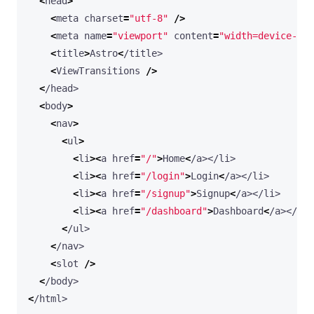
<
head
>
<
meta
charset
=
"utf-8"
/>
<
meta
name
=
"viewport"
content
=
"width=device-wid
<
title
>
Astro
<
/title>
<
ViewTransitions
/>
<
/head>
<
body
>
<
nav
>
<
ul
>
<
li
><
a
href
=
"/"
>
Home
<
/a></li>
<
li
><
a
href
=
"/login"
>
Login
<
/a></li>
<
li
><
a
href
=
"/signup"
>
Signup
<
/a></li>
<
li
><
a
href
=
"/dashboard"
>
Dashboard
<
/a></li>
<
/ul>
<
/nav>
<
slot
/>
<
/body>
<
/html>