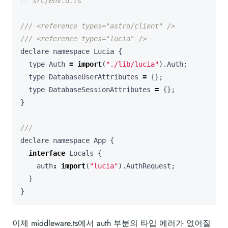
declare
namespace
Lucia
{
type
Auth
=
import
(
"./lib/lucia"
).
Auth
;
type
DatabaseUserAttributes
=
{};
type
DatabaseSessionAttributes
=
{};
}
declare
namespace
App
{
interface
Locals
{
auth
:
import
(
"lucia"
).
AuthRequest
;
}
}
이제 middleware.ts에서 auth 부분의 타입 에러가 없어질