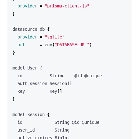
provider
=
"prisma-client-js"
}
datasource db 
{
provider
=
"sqlite"
url
=
 env
(
"DATABASE_URL"
)
}
model User 
{
  auth_session Session
[]
  key          Key
[]
}
model Session 
{