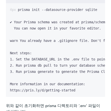
warn You already have a .gitignore file. Don
'
t forg
1. Set the DATABASE_URL in the .env file to point t
3. Run prisma generate to generate the Prisma Clien
https://pris.ly/d/getting-started
위와 같이 초기화하면 prisma 디렉토리와 ‘.env’ 파일이