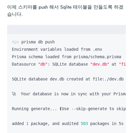
이제 스키마를 push 해서 Sqlite 테이블을 만들도록 하겠
습니다.
Datasource 
"db"
: SQLite database 
"dev.db"
 at 
"file:
Running generate... 
(
Use --skip-generate to skip th
added 
1
 package, and audited 
503