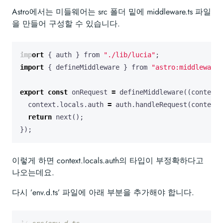
Astro에서는 미들웨어는 src 폴더 밑에 middleware.ts 파일
을 만들어 구성할 수 있습니다.
import
{
auth
}
from
"./lib/lucia"
;
import
{
defineMiddleware
}
from
"astro:middleware"
export
const
onRequest
=
defineMiddleware
((
context
,
context
.
locals
.
auth
=
auth
.
handleRequest
(
context
)
return
next
();
});
이렇게 하면 context.locals.auth의 타입이 부정확하다고
나오는데요.
다시 ’env.d.ts’ 파일에 아래 부분을 추가해야 합니다.