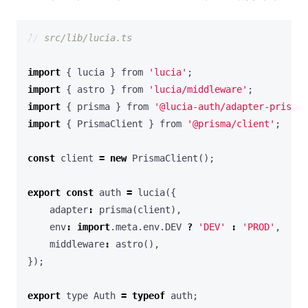
import
{
lucia
}
from
'lucia'
;
import
{
astro
}
from
'lucia/middleware'
;
import
{
prisma
}
from
'@lucia-auth/adapter-prisma'
import
{
PrismaClient
}
from
'@prisma/client'
;
const
client
=
new
PrismaClient
();
export
const
auth
=
lucia
({
adapter
:
prisma
(
client
),
env
:
import
.
meta
.
env
.
DEV
?
'DEV'
:
'PROD'
,
middleware
:
astro
(),
});
export
type
Auth
=
typeof
auth
;