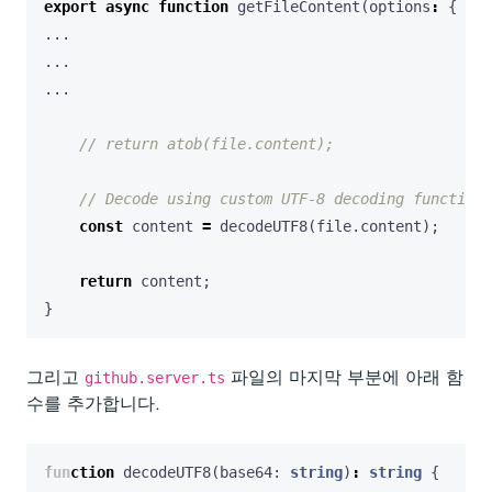
export
async
function
getFileContent
(
options
:
{
...
...
...
const
content
=
decodeUTF8
(
file
.
content
);
return
content
;
}
그리고
파일의 마지막 부분에 아래 함
github.server.ts
수를 추가합니다.
function
decodeUTF8
(
base64
: 
string
)
:
string
{