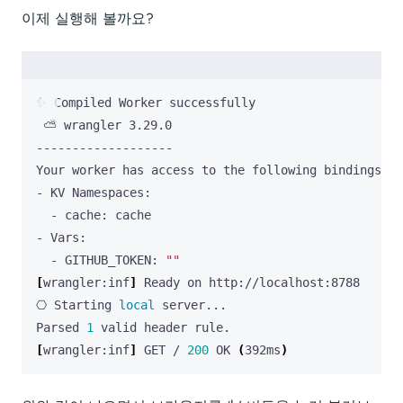
이제 실행해 볼까요?
  - GITHUB_TOKEN: 
""
[
wrangler:inf
]
⎔ Starting 
local
Parsed 
1
[
wrangler:inf
]
 GET / 
200
 OK 
(
392ms
)