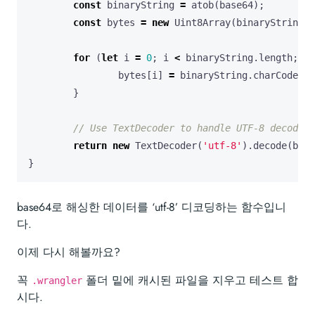
const
binaryString
=
atob
(
base64
);
const
bytes
=
new
Uint8Array
(
binaryString
.
l
for
(
let
i
=
0
;
i
<
binaryString
.
length
;
i
+
bytes
[
i
]
=
binaryString
.
charCodeAt
(
}
return
new
TextDecoder
(
'utf-8'
).
decode
(
byte
}
base64로 해싱한 데이터를 ‘utf-8’ 디코딩하는 함수입니
다.
이제 다시 해볼까요?
꼭
폴더 밑에 캐시된 파일을 지우고 테스트 합
.wrangler
시다.