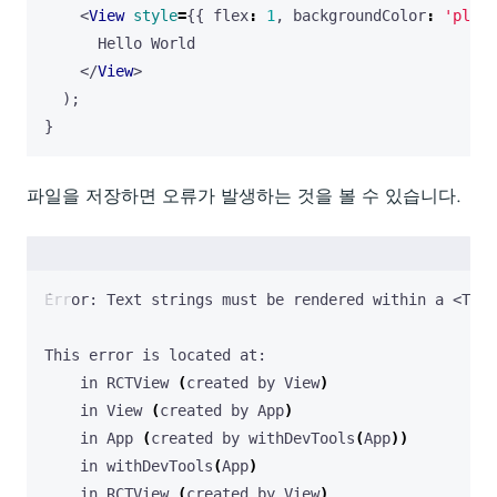
<
View
style
=
{{
flex
:
1
,
backgroundColor
:
'plum'
Hello
World
</
View
>
);
}
파일을 저장하면 오류가 발생하는 것을 볼 수 있습니다.
    in RCTView 
(
created by View
)
    in View 
(
created by App
)
    in App 
(
created by withDevTools
(
App
))
    in withDevTools
(
App
)
    in RCTView 
(
created by View
)