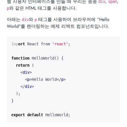
웹 사용자 인터페이스를 만들 때 우리는 종종
,
,
div
span
와 같은 HTML 태그를 사용합니다.
p
아래는
와
태그를 사용하여 브라우저에 “Hello
div
p
World"를 렌더링하는 예제 리액트 컴포넌트입니다.
import
React
from
'react'
;
function
HelloWorld
()
{
return
(
<
div
>
<
p
>
Hello
World
</
p
>
</
div
>
);
}
export
default
HelloWorld
;