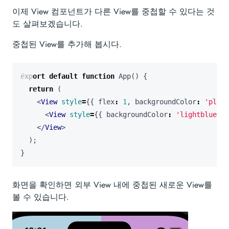
이제 View 컴포넌트가 다른 View를 중첩할 수 있다는 것
도 살펴보겠습니다.
중첩된 View를 추가해 봅시다.
export
default
function
App
()
{
return
(
<
View
style
=
{{
flex
:
1
,
backgroundColor
:
'plum'
<
View
style
=
{{
backgroundColor
:
'lightblue'
,
</
View
>
);
}
화면을 확인하면 외부 View 내에 중첩된 새로운 View를
볼 수 있습니다.