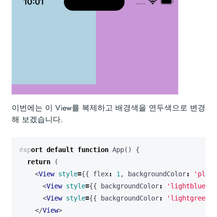
이번에는 이 View를 복제하고 배경색을 연두색으로 변경
해 보겠습니다.
export
default
function
App
()
{
return
(
<
View
style
=
{{
flex
:
1
,
backgroundColor
:
'plum'
<
View
style
=
{{
backgroundColor
:
'lightblue'
,
<
View
style
=
{{
backgroundColor
:
'lightgreen'
,
</
View
>