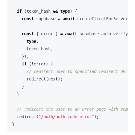
if
(
token_hash
&&
type
)
{
const
supabase
=
await
createClientForServer
();
const
{
error
}
=
await
supabase
.
auth
.
verifyOtp
type
,
token_hash
,
});
if
(
!
error
)
{
redirect
(
next
);
}
}
redirect
(
"/auth/auth-code-error"
);
}