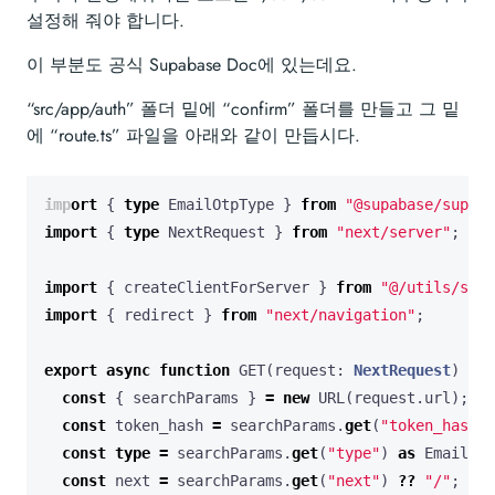
설정해 줘야 합니다.
이 부분도 공식 Supabase Doc에 있는데요.
“src/app/auth” 폴더 밑에 “confirm” 폴더를 만들고 그 밑
에 “route.ts” 파일을 아래와 같이 만듭시다.
import
{
type
EmailOtpType
}
from
"@supabase/supaba
import
{
type
NextRequest
}
from
"next/server"
;
import
{
createClientForServer
}
from
"@/utils/supa
import
{
redirect
}
from
"next/navigation"
;
export
async
function
GET
(
request
: 
NextRequest
)
{
const
{
searchParams
}
=
new
URL
(
request
.
url
);
const
token_hash
=
searchParams
.
get
(
"token_hash"
)
const
type
=
searchParams
.
get
(
"type"
)
as
EmailOtp
const
next
=
searchParams
.
get
(
"next"
)
??
"/"
;