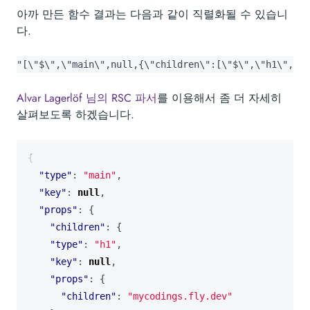
아까 만든 함수 결과는 다음과 같이 직렬화될 수 있습니
다.
"[\"$\",\"main\",null,{\"children\":[\"$\",\"h1\",nul
Alvar Lagerlöf 님의 RSC 파서
를 이용해서 좀 더 자세히
살펴보도록 하겠습니다.
{
"type"
:
"main"
,
"key"
:
null
,
"props"
:
{
"children"
:
{
"type"
:
"h1"
,
"key"
:
null
,
"props"
:
{
"children"
:
"mycodings.fly.dev"