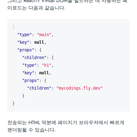
그리고 React가 Virtual DOM을 빌드하는 데 사용하는 페
이로드는 다음과 같습니다.
{
"type"
:
"main"
,
"key"
:
null
,
"props"
:
{
"children"
:
{
"type"
:
"h1"
,
"key"
:
null
,
"props"
:
{
"children"
:
"mycodings.fly.dev"
}
}
전송되는 HTML 덕분에 페이지가 브라우저에서 빠르게
렌더링될 수 있습니다.