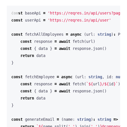
const
baseApi
=
'https://reqres.in/api/users?page=1
const
userApi
=
'https://reqres.in/api/user'
const
fetchAllEmployees
=
async
(
url
: 
string
)
:
Prom
const
response
=
await
fetch
(
url
)
const
{
data
}
=
await
response
.
json
()
return
data
}
const
fetchEmployee
=
async
(
url
: 
string
,
id
: 
numbe
const
response
=
await
fetch
(
`
${
url
}
/
${
id
}
`
)
const
{
data
}
=
await
response
.
json
()
return
data
}
const
generateEmail
=
(
name
: 
string
)
:
string
=>
{
return
`
${
name
.
split
(
' '
).
join
(
'.'
)
}
@company.co