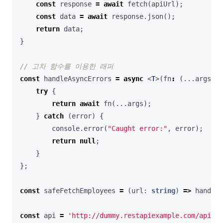
const
response
=
await
fetch
(
apiUrl
);
const
data
=
await
response
.
json
();
return
data
;
}
const
handleAsyncErrors
=
async
<
T
>(
fn
:
(...
args
: 
a
try
{
return
await
fn
(...
args
);
}
catch
(
error
)
{
console
.
error
(
"Caught error:"
,
error
);
return
null
;
}
};
const
safeFetchEmployees
=
(
url
: 
string
)
=>
handleA
const
api
=
'http://dummy.restapiexample.com/api/v1