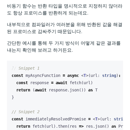
비동기 함수는 반환 타입을 명시적으로 지정하지 않더라
도 항상 프로미스를 반환하게 되는데요.
내부적으로 컴파일러가 여러분을 위해 반환된 값을 해결
된 프로미스로 감싸주기 때문입니다.
간단한 예시를 통해 두 가지 방식이 어떻게 같은 결과를
내는지 확인해 보려고 하거든요.
const
myAsyncFunction
=
async
<
T
>(
url
: 
string
)
:
Pro
const
response
=
await
fetch
(
url
)
return
(
await
response
.
json
())
as
T
}
const
immediatelyResolvedPromise
=
<
T
>(
url
: 
string
)
return
fetch
(
url
).
then
(
res
=>
res
.
json
()
as
Promi