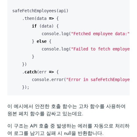
safeFetchEmployees
(
api
)
.
then
(
data
=>
{
if
(
data
)
{
console
.
log
(
"Fetched employee data:"
,
d
}
else
{
console
.
log
(
"Failed to fetch employee d
}
})
.
catch
(
err
=>
{
console
.
error
(
"Error in safeFetchEmployees:
});
이 예시에서 안전한 호출 함수는 고차 함수를 사용하여
원본 페치 함수를 감싸고 있는데요.
이 구조는 API 호출 중 발생하는 에러를 자동으로 처리하
여 로그를 남기고 실패 시 null을 반환합니다.