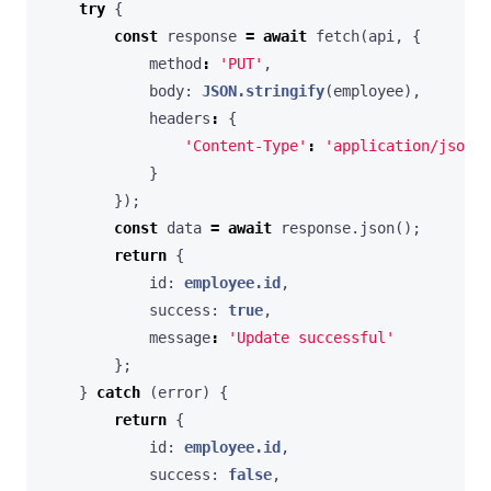
try
{
const
response
=
await
fetch
(
api
,
{
method
:
'PUT'
,
body
: 
JSON.stringify
(
employee
),
headers
:
{
'Content-Type'
:
'application/json'
}
});
const
data
=
await
response
.
json
();
return
{
id
: 
employee.id
,
success
: 
true
,
message
:
'Update successful'
};
}
catch
(
error
)
{
return
{
id
: 
employee.id
,
success
: 
false
,