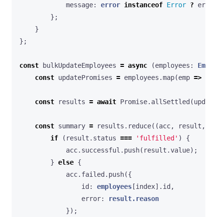
message
: 
error
instanceof
Error
?
error
};
}
};
const
bulkUpdateEmployees
=
async
(
employees
: 
Emplo
const
updatePromises
=
employees
.
map
(
emp
=>
upd
const
results
=
await
Promise
.
allSettled
(
update
const
summary
=
results
.
reduce
((
acc
,
result
,
in
if
(
result
.
status
===
'fulfilled'
)
{
acc
.
successful
.
push
(
result
.
value
);
}
else
{
acc
.
failed
.
push
({
id
: 
employees
[
index
].
id
,
error
: 
result.reason
});