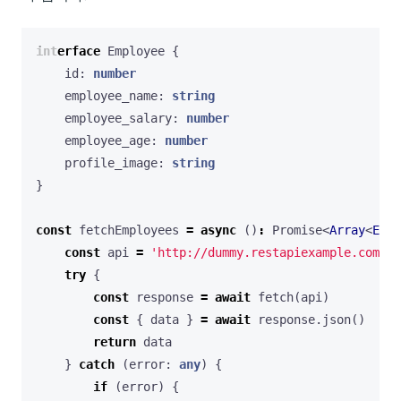
interface
Employee
{
id
: 
number
employee_name
: 
string
employee_salary
: 
number
employee_age
: 
number
profile_image
: 
string
}
const
fetchEmployees
=
async
()
:
Promise
<
Array
<
Empl
const
api
=
'http://dummy.restapiexample.com/ap
try
{
const
response
=
await
fetch
(
api
)
const
{
data
}
=
await
response
.
json
()
return
data
}
catch
(
error
: 
any
)
{
if
(
error
)
{