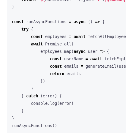
}
const
runAsyncFunctions
=
async
()
=>
{
try
{
const
employees
=
await
fetchAllEmployees
(
b
await
Promise
.
all
(
employees
.
map
(
async
user
=>
{
const
userName
=
await
fetchEmploye
const
emails
=
generateEmail
(
userNa
return
emails
})
)
}
catch
(
error
)
{
console
.
log
(
error
)
}
}
runAsyncFunctions
()