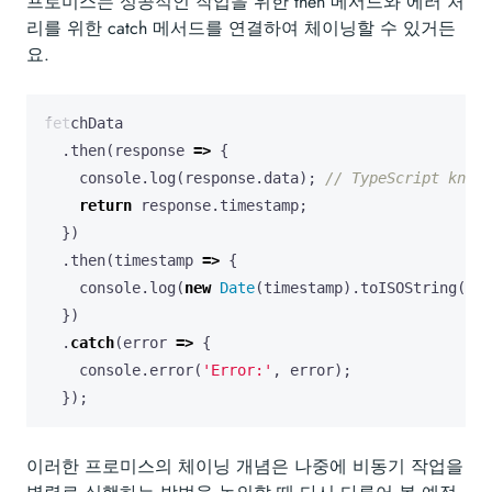
프로미스는 성공적인 작업을 위한 then 메서드와 에러 처
리를 위한 catch 메서드를 연결하여 체이닝할 수 있거든
요.
fetchData
.
then
(
response
=>
{
console
.
log
(
response
.
data
);
return
response
.
timestamp
;
})
.
then
(
timestamp
=>
{
console
.
log
(
new
Date
(
timestamp
).
toISOString
());
})
.
catch
(
error
=>
{
console
.
error
(
'Error:'
,
error
);
});
이러한 프로미스의 체이닝 개념은 나중에 비동기 작업을