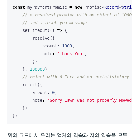
const
myPaymentPromise
=
new
Promise
<
Record
<
string
,
setTimeout
(()
=>
{
resolve
({
amount
: 
1000
,
note
:
'Thank You'
,
})
},
100000
)
reject
({
amount
: 
0
,
note
:
'Sorry Lawn was not properly Mowed'
,
})
})
위의 코드에서 우리는 업체의 약속과 저의 약속을 모두