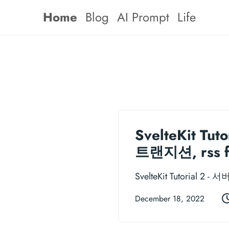
Home
Blog
AI Prompt
Life
SvelteKit 
트랜지션, rss 
SvelteKit Tutoria
December 18, 2022